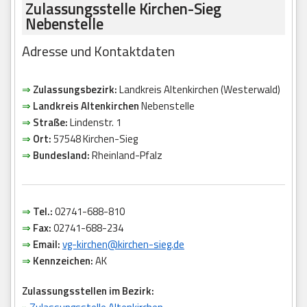
Zulassungsstelle Kirchen-Sieg
Nebenstelle
Adresse und Kontaktdaten
⇒
Zulassungsbezirk:
Landkreis Altenkirchen (Westerwald)
⇒
Landkreis Altenkirchen
Nebenstelle
⇒
Straße:
Lindenstr. 1
⇒
Ort:
57548 Kirchen-Sieg
⇒
Bundesland:
Rheinland-Pfalz
⇒
Tel.:
02741-688-810
⇒
Fax:
02741-688-234
⇒
Email:
vg-kirchen@kirchen-sieg.de
⇒
Kennzeichen:
AK
Zulassungsstellen im Bezirk: