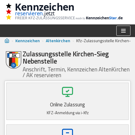
Kennzeichen
reservieren
.jetzt
Zum
FREIER KFZ-ZULASSUNGSSERVICE
Kennzeichen
Star
.de
made by
Inhalt
springen
›
Kennzeichen
›
Altenkirchen
›
Kfz-Zulassungsstelle Kirchen-Si
Zulassungsstelle Kirchen-Sieg
Nebenstelle
Anschrift, Termin, Kennzeichen AltenKirchen
/ AK reservieren
Online Zulassung
KFZ-Anmeldung via i-Kfz