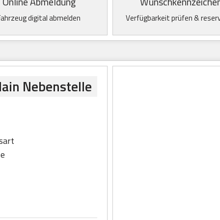
Online Abmeldung
Wunschkennzeiche
Fahrzeug digital abmelden
Verfügbarkeit prüfen & reser
Main Nebenstelle
sart
le