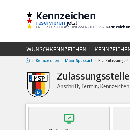
Kennzeichen
Zum
reservieren
.jetzt
Inhalt
FREIER KFZ-ZULASSUNGSSERVICE
Kennzeiche
made by
springen
WUNSCHKENNZEICHEN
KENNZEICHE
›
Kennzeichen
›
Main, Spessart
›
Kfz-Zulassungsste
Zulassungsstell
Anschrift, Termin, Kennzeichen