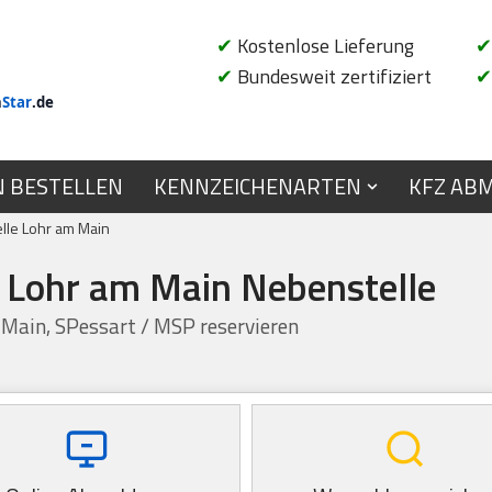
✔
Kostenlose Lieferung
✔
✔
Bundesweit zertifiziert
✔
n
Star
.de
N BESTELLEN
KENNZEICHENARTEN
KFZ AB
lle Lohr am Main
e Lohr am Main Nebenstelle
 Main, SPessart / MSP reservieren