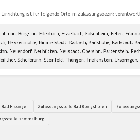
 Einrichtung ist für folgende Orte im Zulassungsbezirk verantwortl
ischbrunn, Burgsinn, Erlenbach, Esselbach, Eußenheim, Fellen, Fr
ch, Hessenmühle, Himmelstadt, Karbach, Karlshöhe, Karlstadt, K
lsinn, Neuendorf, Neuhütten, Neustadt, Obersinn, Partenstein, Rec
eifthor, Schollbrunn, Steinfeld, Thüngen, Triefenstein, Urspringen, 
 Bad Kissingen
Zulassungsstelle Bad Königshofen
Zulassungs
ngsstelle Hammelburg