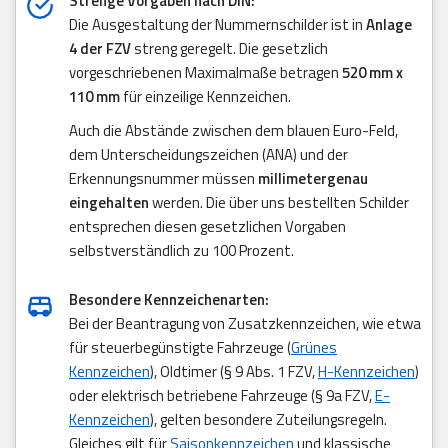
Strenge Vorgaben nach DIN:
Die Ausgestaltung der Nummernschilder ist in
Anlage
4 der FZV
streng geregelt. Die gesetzlich
vorgeschriebenen Maximalmaße betragen
520 mm x
110 mm
für einzeilige Kennzeichen.
Auch die Abstände zwischen dem blauen Euro-Feld,
dem Unterscheidungszeichen (ANA) und der
Erkennungsnummer müssen
millimetergenau
eingehalten
werden. Die über uns bestellten Schilder
entsprechen diesen gesetzlichen Vorgaben
selbstverständlich zu 100 Prozent.
Besondere Kennzeichenarten:
Bei der Beantragung von Zusatzkennzeichen, wie etwa
für steuerbegünstigte Fahrzeuge (
Grünes
Kennzeichen
), Oldtimer (§ 9 Abs. 1 FZV,
H-Kennzeichen
)
oder elektrisch betriebene Fahrzeuge (§ 9a FZV,
E-
Kennzeichen
), gelten besondere Zuteilungsregeln.
Gleiches gilt für
Saisonkennzeichen
und klassische