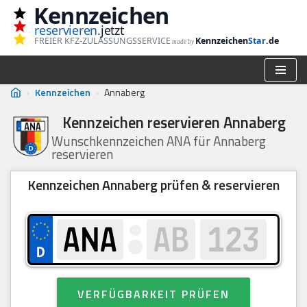
Kennzeichen
reservieren
.jetzt
Zum
FREIER KFZ-ZULASSUNGSSERVICE
Kennzeichen
Star
.de
made by
Inhalt
springen
›
Kennzeichen
›
Annaberg
Kennzeichen reservieren Annaberg
Wunschkennzeichen ANA für Annaberg
reservieren
Kennzeichen Annaberg prüfen & reservieren
VERFÜGBARKEIT PRÜFEN