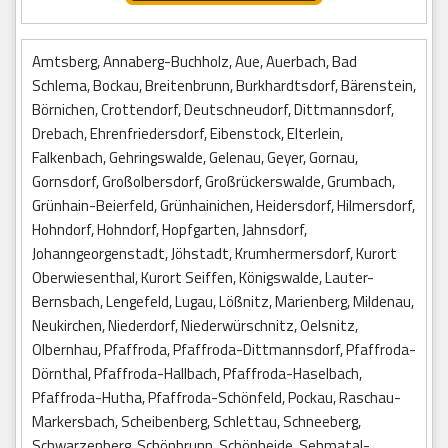
Amtsberg, Annaberg-Buchholz, Aue, Auerbach, Bad
Schlema, Bockau, Breitenbrunn, Burkhardtsdorf, Bärenstein,
Börnichen, Crottendorf, Deutschneudorf, Dittmannsdorf,
Drebach, Ehrenfriedersdorf, Eibenstock, Elterlein,
Falkenbach, Gehringswalde, Gelenau, Geyer, Gornau,
Gornsdorf, Großolbersdorf, Großrückerswalde, Grumbach,
Grünhain-Beierfeld, Grünhainichen, Heidersdorf, Hilmersdorf,
Hohndorf, Hohndorf, Hopfgarten, Jahnsdorf,
Johanngeorgenstadt, Jöhstadt, Krumhermersdorf, Kurort
Oberwiesenthal, Kurort Seiffen, Königswalde, Lauter-
Bernsbach, Lengefeld, Lugau, Lößnitz, Marienberg, Mildenau,
Neukirchen, Niederdorf, Niederwürschnitz, Oelsnitz,
Olbernhau, Pfaffroda, Pfaffroda-Dittmannsdorf, Pfaffroda-
Dörnthal, Pfaffroda-Hallbach, Pfaffroda-Haselbach,
Pfaffroda-Hutha, Pfaffroda-Schönfeld, Pockau, Raschau-
Markersbach, Scheibenberg, Schlettau, Schneeberg,
Schwarzenberg, Schönbrunn, Schönheide, Sehmatal-