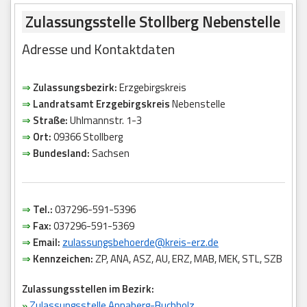
Zulassungsstelle Stollberg Nebenstelle
Adresse und Kontaktdaten
⇒
Zulassungsbezirk:
Erzgebirgskreis
⇒
Landratsamt Erzgebirgskreis
Nebenstelle
⇒
Straße:
Uhlmannstr. 1-3
⇒
Ort:
09366 Stollberg
⇒
Bundesland:
Sachsen
⇒
Tel.:
037296-591-5396
⇒
Fax:
037296-591-5369
⇒
Email:
zulassungsbehoerde@kreis-erz.de
⇒
Kennzeichen:
ZP, ANA, ASZ, AU, ERZ, MAB, MEK, STL, SZB
Zulassungsstellen im Bezirk:
»
Zulassungsstelle Annaberg-Buchholz