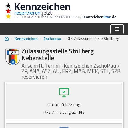
Kennzeichen
reservieren
.jetzt
Zum
FREIER KFZ-ZULASSUNGSSERVICE
Kennzeichen
Star
.de
made by
Inhalt
springen
›
Kennzeichen
›
Zschopau
›
Kfz-Zulassungsstelle Stollberg
Zulassungsstelle Stollberg
Nebenstelle
Anschrift, Termin, Kennzeichen ZschoPau /
ZP, ANA, ASZ, AU, ERZ, MAB, MEK, STL, SZB
reservieren
Online Zulassung
KFZ-Anmeldung via i-Kfz