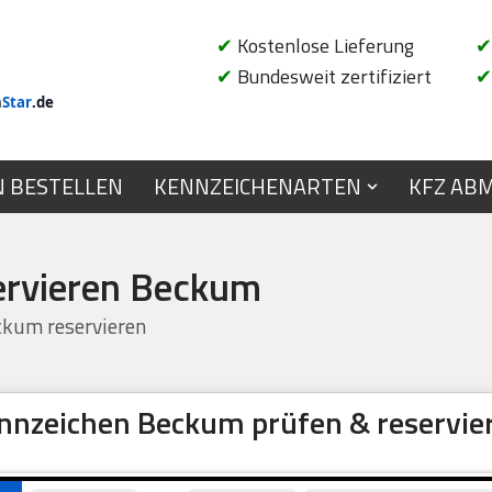
✔
Kostenlose Lieferung
✔
✔
Bundesweit zertifiziert
✔
n
Star
.de
N BESTELLEN
KENNZEICHENARTEN
KFZ AB
ervieren Beckum
kum reservieren
nnzeichen Beckum prüfen & reservie