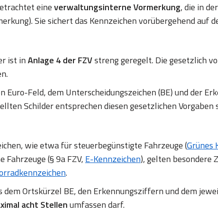
betrachtet eine
verwaltungsinterne Vormerkung
, die in d
erkung). Sie sichert das Kennzeichen vorübergehend auf d
r ist in
Anlage 4 der FZV
streng geregelt. Die gesetzlich
en.
en Euro-Feld, dem Unterscheidungszeichen (BE) und der
ellten Schilder entsprechen diesen gesetzlichen Vorgaben 
chen, wie etwa für steuerbegünstigte Fahrzeuge (
Grünes 
ne Fahrzeuge (§ 9a FZV,
E-Kennzeichen
), gelten besondere Z
orradkennzeichen
.
us dem Ortskürzel BE, den Erkennungsziffern und dem jewe
ximal acht Stellen
umfassen darf.