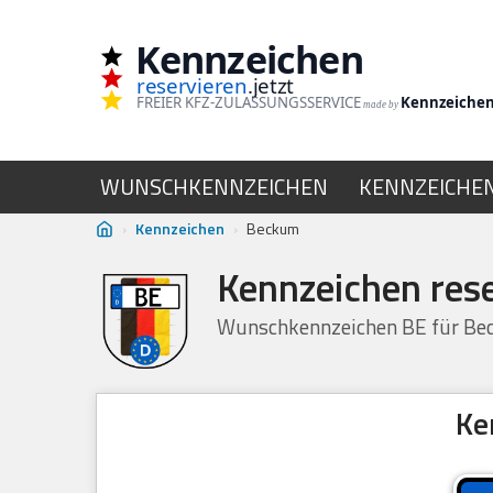
Kennzeichen
Zum
reservieren
.jetzt
Inhalt
FREIER KFZ-ZULASSUNGSSERVICE
Kennzeiche
made by
springen
WUNSCHKENNZEICHEN
KENNZEICHE
›
Kennzeichen
›
Beckum
Kennzeichen res
Wunschkennzeichen BE für Bec
Ke