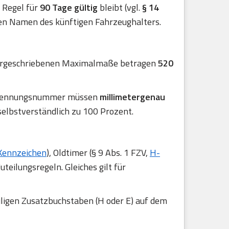
er Regel für
90 Tage gültig
bleibt (vgl.
§ 14
en Namen des künftigen Fahrzeughalters.
 vorgeschriebenen Maximalmaße betragen
520
 Erkennungsnummer müssen
millimetergenau
selbstverständlich zu 100 Prozent.
Kennzeichen
), Oldtimer (§ 9 Abs. 1 FZV,
H-
uteilungsregeln. Gleiches gilt für
iligen Zusatzbuchstaben (H oder E) auf dem