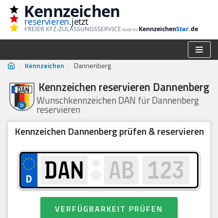
Kennzeichen
reservieren
.jetzt
Zum
FREIER KFZ-ZULASSUNGSSERVICE
Kennzeichen
Star
.de
made by
Inhalt
springen
›
Kennzeichen
›
Dannenberg
Kennzeichen reservieren Dannenberg
Wunschkennzeichen DAN für Dannenberg
reservieren
Kennzeichen Dannenberg prüfen & reservieren
VERFÜGBARKEIT PRÜFEN