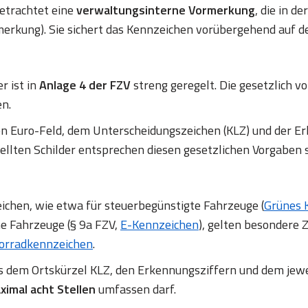
betrachtet eine
verwaltungsinterne Vormerkung
, die in d
erkung). Sie sichert das Kennzeichen vorübergehend auf d
r ist in
Anlage 4 der FZV
streng geregelt. Die gesetzlich
en.
en Euro-Feld, dem Unterscheidungszeichen (KLZ) und de
ellten Schilder entsprechen diesen gesetzlichen Vorgaben 
chen, wie etwa für steuerbegünstigte Fahrzeuge (
Grünes 
ne Fahrzeuge (§ 9a FZV,
E-Kennzeichen
), gelten besondere Z
orradkennzeichen
.
us dem Ortskürzel KLZ, den Erkennungsziffern und dem jew
ximal acht Stellen
umfassen darf.