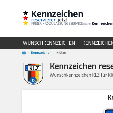
Kennzeichen
Zum
reservieren
.jetzt
Inhalt
FREIER KFZ-ZULASSUNGSSERVICE
Kennzeiche
made by
springen
WUNSCHKENNZEICHEN
KENNZEICHE
›
Kennzeichen
›
Klötze
Kennzeichen rese
Wunschkennzeichen KLZ für Klö
K