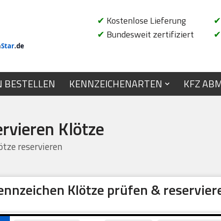
✔
Kostenlose Lieferung
✔
✔
Bundesweit zertifiziert
✔
n
Star
.de
N BESTELLEN
KENNZEICHENARTEN
KFZ AB
rvieren Klötze
tze reservieren
ennzeichen Klötze prüfen & reservier