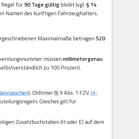
er Regel für
90 Tage gültig
bleibt (vgl.
§ 14
en Namen des künftigen Fahrzeughalters.
 vorgeschriebenen Maximalmaße betragen
520
r Erkennungsnummer müssen
millimetergenau
selbstverständlich zu 100 Prozent.
Kennzeichen
), Oldtimer (§ 9 Abs. 1 FZV,
H-
uteilungsregeln. Gleiches gilt für
eiligen Zusatzbuchstaben (H oder E) auf dem