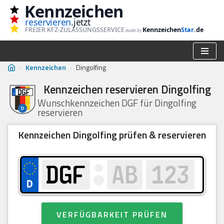
Kennzeichen
reservieren
.jetzt
Zum
FREIER KFZ-ZULASSUNGSSERVICE
Kennzeichen
Star
.de
made by
Inhalt
springen
›
Kennzeichen
›
Dingolfing
Kennzeichen reservieren Dingolfing
Wunschkennzeichen DGF für Dingolfing
reservieren
Kennzeichen Dingolfing prüfen & reservieren
VERFÜGBARKEIT PRÜFEN