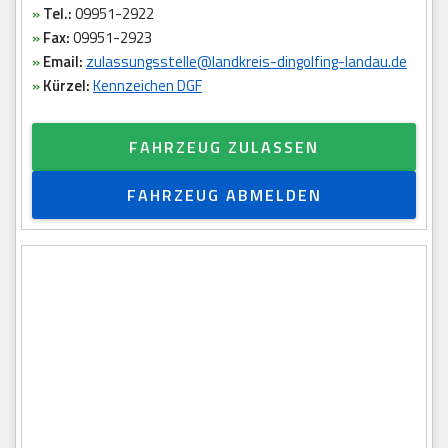
»
Tel.:
09951-2922
»
Fax:
09951-2923
»
Email:
zulassungsstelle@landkreis-dingolfing-landau.de
»
Kürzel:
Kennzeichen DGF
FAHRZEUG ZULASSEN
FAHRZEUG ABMELDEN