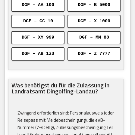
DGF – AA 100
DGF – B 5000
DGF – CC 10
DGF – X 1000
DGF – XY 999
DGF – MM 88
DGF – AB 123
DGF – Z 7777
Was benötigst du für die Zulassung in
Landratsamt Dingolfing-Landau?
Zwingend erforderlich sind: Personalausweis (oder
Reisepass mit Meldebescheinigung), die eVB-
Nummer (7-stellig), Zulassungsbescheinigung Teil
I und II (Fahrzeugschein und -brief), ein gültiger HU-