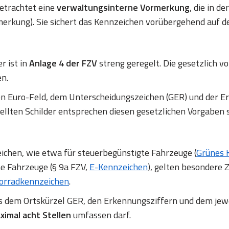
betrachtet eine
verwaltungsinterne Vormerkung
, die in d
erkung). Sie sichert das Kennzeichen vorübergehend auf d
r ist in
Anlage 4 der FZV
streng geregelt. Die gesetzlich
en.
en Euro-Feld, dem Unterscheidungszeichen (GER) und de
ellten Schilder entsprechen diesen gesetzlichen Vorgaben 
chen, wie etwa für steuerbegünstigte Fahrzeuge (
Grünes 
ne Fahrzeuge (§ 9a FZV,
E-Kennzeichen
), gelten besondere Z
orradkennzeichen
.
us dem Ortskürzel GER, den Erkennungsziffern und dem jew
ximal acht Stellen
umfassen darf.