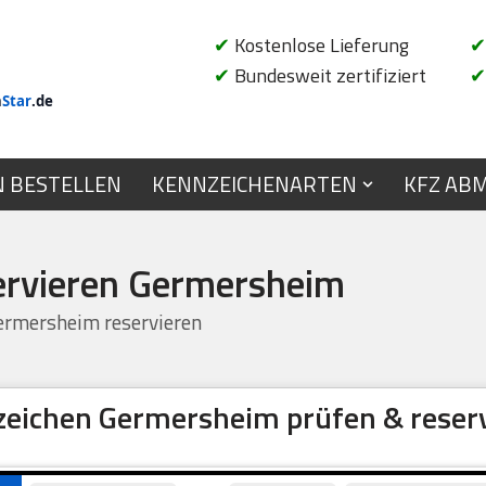
✔
Kostenlose Lieferung
✔
✔
Bundesweit zertifiziert
✔
n
Star
.de
N BESTELLEN
KENNZEICHENARTEN
KFZ AB
ervieren Germersheim
rmersheim reservieren
eichen Germersheim prüfen & reser