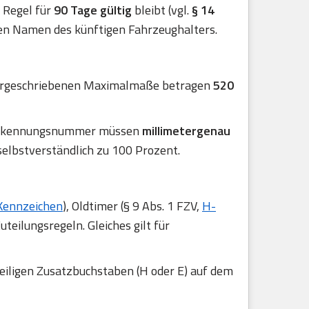
er Regel für
90 Tage gültig
bleibt (vgl.
§ 14
en Namen des künftigen Fahrzeughalters.
 vorgeschriebenen Maximalmaße betragen
520
r Erkennungsnummer müssen
millimetergenau
selbstverständlich zu 100 Prozent.
Kennzeichen
), Oldtimer (§ 9 Abs. 1 FZV,
H-
uteilungsregeln. Gleiches gilt für
eiligen Zusatzbuchstaben (H oder E) auf dem