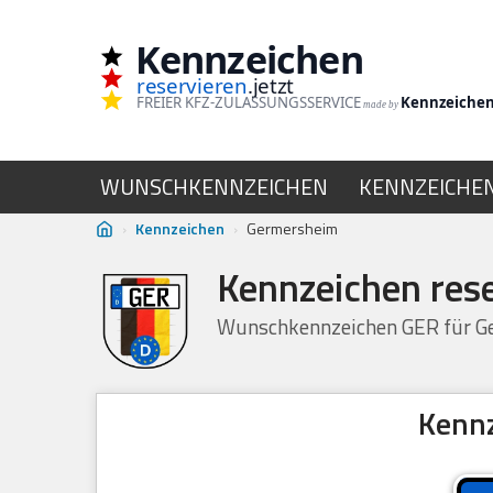
Kennzeichen
Zum
reservieren
.jetzt
Inhalt
FREIER KFZ-ZULASSUNGSSERVICE
Kennzeiche
made by
springen
WUNSCHKENNZEICHEN
KENNZEICHE
›
Kennzeichen
›
Germersheim
Kennzeichen res
Wunschkennzeichen GER für Ge
Kennz