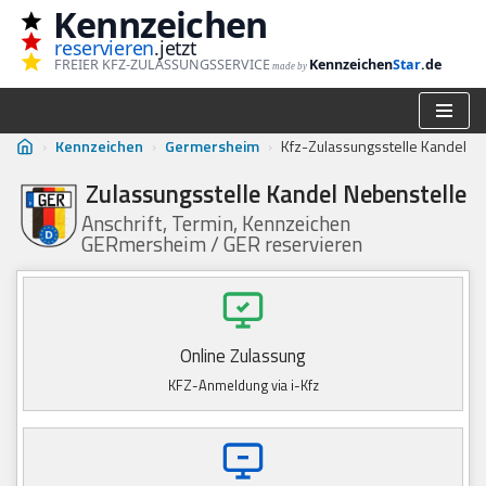
Kennzeichen
reservieren
.jetzt
Zum
FREIER KFZ-ZULASSUNGSSERVICE
Kennzeichen
Star
.de
made by
Inhalt
springen
›
Kennzeichen
›
Germersheim
›
Kfz-Zulassungsstelle Kandel
Zulassungsstelle Kandel Nebenstelle
Anschrift, Termin, Kennzeichen
GERmersheim / GER reservieren
Online Zulassung
KFZ-Anmeldung via i-Kfz