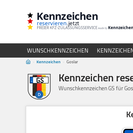
Kennzeichen
Zum
reservieren
.jetzt
Inhalt
FREIER KFZ-ZULASSUNGSSERVICE
Kennzeiche
made by
springen
WUNSCHKENNZEICHEN
KENNZEICHE
›
Kennzeichen
›
Goslar
Kennzeichen rese
Wunschkennzeichen GS für Gosl
K