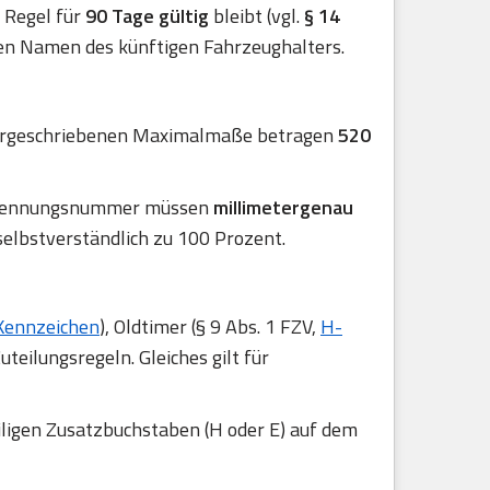
er Regel für
90 Tage gültig
bleibt (vgl.
§ 14
en Namen des künftigen Fahrzeughalters.
 vorgeschriebenen Maximalmaße betragen
520
 Erkennungsnummer müssen
millimetergenau
selbstverständlich zu 100 Prozent.
Kennzeichen
), Oldtimer (§ 9 Abs. 1 FZV,
H-
uteilungsregeln. Gleiches gilt für
iligen Zusatzbuchstaben (H oder E) auf dem