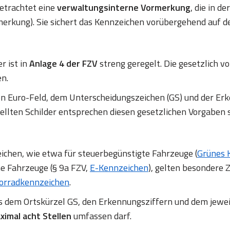
betrachtet eine
verwaltungsinterne Vormerkung
, die in d
erkung). Sie sichert das Kennzeichen vorübergehend auf d
r ist in
Anlage 4 der FZV
streng geregelt. Die gesetzlich
en.
en Euro-Feld, dem Unterscheidungszeichen (GS) und der
ellten Schilder entsprechen diesen gesetzlichen Vorgaben 
chen, wie etwa für steuerbegünstigte Fahrzeuge (
Grünes 
ne Fahrzeuge (§ 9a FZV,
E-Kennzeichen
), gelten besondere Z
orradkennzeichen
.
us dem Ortskürzel GS, den Erkennungsziffern und dem jewe
ximal acht Stellen
umfassen darf.