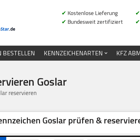
✔
Kostenlose Lieferung
✔
✔
Bundesweit zertifiziert
✔
n
Star
.de
N BESTELLEN
KENNZEICHENARTEN
KFZ AB
rvieren Goslar
ar reservieren
ennzeichen Goslar prüfen & reservier