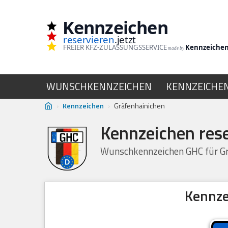
Kennzeichen
Zum
reservieren
.jetzt
Inhalt
FREIER KFZ-ZULASSUNGSSERVICE
Kennzeiche
made by
springen
WUNSCHKENNZEICHEN
KENNZEICHE
›
Kennzeichen
›
Gräfenhainichen
Kennzeichen res
Wunschkennzeichen GHC für Gr
Kennze