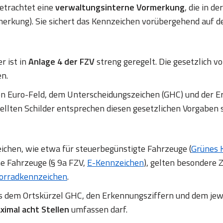
betrachtet eine
verwaltungsinterne Vormerkung
, die in d
erkung). Sie sichert das Kennzeichen vorübergehend auf d
r ist in
Anlage 4 der FZV
streng geregelt. Die gesetzlich
en.
en Euro-Feld, dem Unterscheidungszeichen (GHC) und de
ellten Schilder entsprechen diesen gesetzlichen Vorgaben 
chen, wie etwa für steuerbegünstigte Fahrzeuge (
Grünes 
ne Fahrzeuge (§ 9a FZV,
E-Kennzeichen
), gelten besondere Z
orradkennzeichen
.
us dem Ortskürzel GHC, den Erkennungsziffern und dem jew
ximal acht Stellen
umfassen darf.