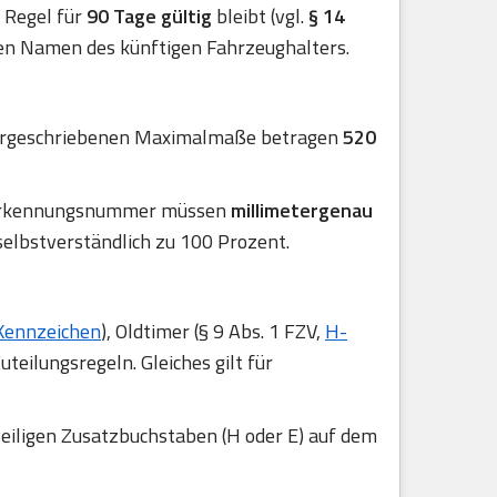
er Regel für
90 Tage gültig
bleibt (vgl.
§ 14
en Namen des künftigen Fahrzeughalters.
 vorgeschriebenen Maximalmaße betragen
520
r Erkennungsnummer müssen
millimetergenau
selbstverständlich zu 100 Prozent.
Kennzeichen
), Oldtimer (§ 9 Abs. 1 FZV,
H-
uteilungsregeln. Gleiches gilt für
eiligen Zusatzbuchstaben (H oder E) auf dem