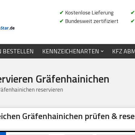
✔
Kostenlose Lieferung
✔
✔
Bundesweit zertifiziert
✔
n
Star
.de
N BESTELLEN
KENNZEICHENARTEN
KFZ AB
ervieren Gräfenhainichen
äfenhainichen reservieren
ichen Gräfenhainichen prüfen & rese