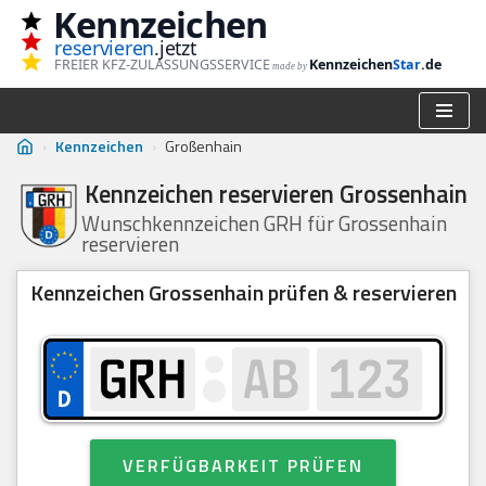
Kennzeichen
reservieren
.jetzt
Zum
FREIER KFZ-ZULASSUNGSSERVICE
Kennzeichen
Star
.de
made by
Inhalt
springen
›
Kennzeichen
›
Großenhain
Kennzeichen reservieren Grossenhain
Wunschkennzeichen GRH für Grossenhain
reservieren
Kennzeichen Grossenhain prüfen & reservieren
VERFÜGBARKEIT PRÜFEN