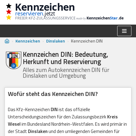
Kennzeichen
reservieren
.jetzt
Zum
FREIER KFZ-ZULASSUNGSSERVICE
Kennzeichen
Star
.de
made by
Inhalt
springen
›
Kennzeichen
›
Dinslaken
›
Kennzeichen DIN
Kennzeichen DIN: Bedeutung,
Herkunft und Reservierung
Alles zum Autokennzeichen DIN für
Dinslaken und Umgebung
Wofür steht das Kennzeichen DIN?
Das Kfz-Kennzeichen
DIN
ist das offizielle
Unterscheidungszeichen für den Zulassungsbezirk
Kreis
Wesel
im Bundesland Nordrhein-Westfalen. Es wird primär in
der Stadt
Dinslaken
und den umliegenden Gemeinden für