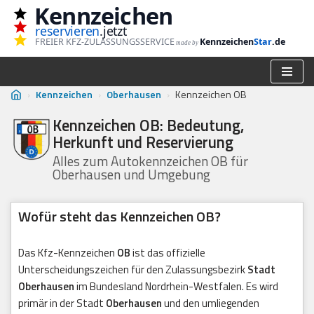
Kennzeichen
reservieren
.jetzt
Zum
FREIER KFZ-ZULASSUNGSSERVICE
Kennzeichen
Star
.de
made by
Inhalt
springen
›
Kennzeichen
›
Oberhausen
›
Kennzeichen OB
Kennzeichen OB: Bedeutung,
Herkunft und Reservierung
Alles zum Autokennzeichen OB für
Oberhausen und Umgebung
Wofür steht das Kennzeichen OB?
Das Kfz-Kennzeichen
OB
ist das offizielle
Unterscheidungszeichen für den Zulassungsbezirk
Stadt
Oberhausen
im Bundesland Nordrhein-Westfalen. Es wird
primär in der Stadt
Oberhausen
und den umliegenden