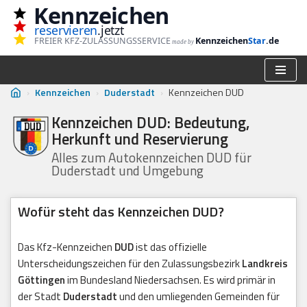
Kennzeichen
reservieren
.jetzt
Zum
FREIER KFZ-ZULASSUNGSSERVICE
Kennzeichen
Star
.de
made by
Inhalt
springen
›
Kennzeichen
›
Duderstadt
›
Kennzeichen DUD
Kennzeichen DUD: Bedeutung,
Herkunft und Reservierung
Alles zum Autokennzeichen DUD für
Duderstadt und Umgebung
Wofür steht das Kennzeichen DUD?
Das Kfz-Kennzeichen
DUD
ist das offizielle
Unterscheidungszeichen für den Zulassungsbezirk
Landkreis
Göttingen
im Bundesland Niedersachsen. Es wird primär in
der Stadt
Duderstadt
und den umliegenden Gemeinden für