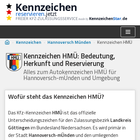
Kennzeichen
reservieren
.jetzt
Zum
FREIER KFZ-ZULASSUNGSSERVICE
Kennzeichen
Star
.de
made by
Inhalt
springen
›
Kennzeichen
›
Hannoversch Münden
›
Kennzeichen HMÜ
Kennzeichen HMÜ: Bedeutung,
Herkunft und Reservierung
Alles zum Autokennzeichen HMÜ für
Hannoversch-mÜnden und Umgebung
Wofür steht das Kennzeichen HMÜ?
Das Kfz-Kennzeichen
HMÜ
ist das offizielle
Unterscheidungszeichen für den Zulassungsbezirk
Landkreis
Göttingen
im Bundesland Niedersachsen. Es wird primär in
der Stadt
Hannoversch-mÜnden
und den umliegenden