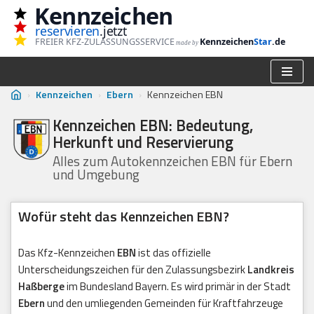
Kennzeichen
reservieren
.jetzt
Zum
FREIER KFZ-ZULASSUNGSSERVICE
Kennzeichen
Star
.de
made by
Inhalt
springen
›
Kennzeichen
›
Ebern
›
Kennzeichen EBN
Kennzeichen EBN: Bedeutung,
Herkunft und Reservierung
Alles zum Autokennzeichen EBN für Ebern
und Umgebung
Wofür steht das Kennzeichen EBN?
Das Kfz-Kennzeichen
EBN
ist das offizielle
Unterscheidungszeichen für den Zulassungsbezirk
Landkreis
Haßberge
im Bundesland Bayern. Es wird primär in der Stadt
Ebern
und den umliegenden Gemeinden für Kraftfahrzeuge