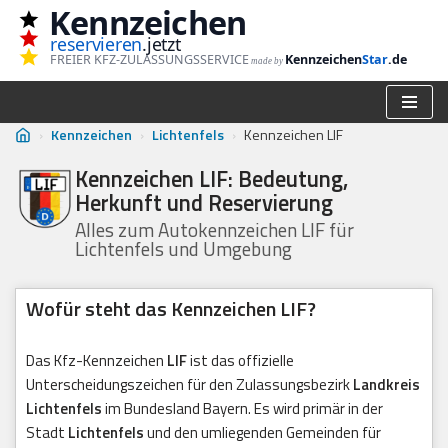
Kennzeichen
reservieren
.jetzt
Zum
FREIER KFZ-ZULASSUNGSSERVICE
Kennzeichen
Star
.de
made by
Inhalt
springen
›
Kennzeichen
›
Lichtenfels
›
Kennzeichen LIF
Kennzeichen LIF: Bedeutung,
Herkunft und Reservierung
Alles zum Autokennzeichen LIF für
Lichtenfels und Umgebung
Wofür steht das Kennzeichen LIF?
Das Kfz-Kennzeichen
LIF
ist das offizielle
Unterscheidungszeichen für den Zulassungsbezirk
Landkreis
Lichtenfels
im Bundesland Bayern. Es wird primär in der
Stadt
Lichtenfels
und den umliegenden Gemeinden für