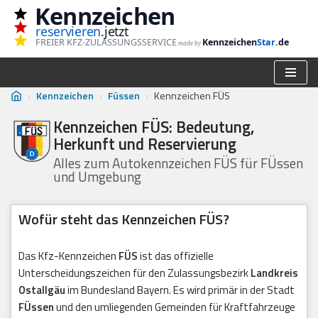
Kennzeichen
reservieren
.jetzt
Zum
FREIER KFZ-ZULASSUNGSSERVICE
Kennzeichen
Star
.de
made by
Inhalt
springen
›
Kennzeichen
›
Füssen
›
Kennzeichen FÜS
Kennzeichen FÜS: Bedeutung,
Herkunft und Reservierung
Alles zum Autokennzeichen FÜS für FÜssen
und Umgebung
Wofür steht das Kennzeichen FÜS?
Das Kfz-Kennzeichen
FÜS
ist das offizielle
Unterscheidungszeichen für den Zulassungsbezirk
Landkreis
Ostallgäu
im Bundesland Bayern. Es wird primär in der Stadt
FÜssen
und den umliegenden Gemeinden für Kraftfahrzeuge