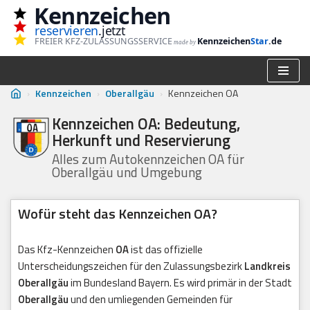
Kennzeichen
reservieren
.jetzt
Zum
FREIER KFZ-ZULASSUNGSSERVICE
Kennzeichen
Star
.de
made by
Inhalt
springen
›
Kennzeichen
›
Oberallgäu
›
Kennzeichen OA
Kennzeichen OA: Bedeutung,
Herkunft und Reservierung
Alles zum Autokennzeichen OA für
Oberallgäu und Umgebung
Wofür steht das Kennzeichen OA?
Das Kfz-Kennzeichen
OA
ist das offizielle
Unterscheidungszeichen für den Zulassungsbezirk
Landkreis
Oberallgäu
im Bundesland Bayern. Es wird primär in der Stadt
Oberallgäu
und den umliegenden Gemeinden für