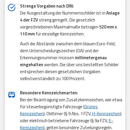
Strenge Vorgaben nach DIN:
Die Ausgestaltung der Nummernschilder ist in
Anlage
4 der FZV
streng geregelt. Die gesetzlich
vorgeschriebenen Maximalmaße betragen
520 mm x
110 mm
für einzeilige Kennzeichen.
Auch die Abstände zwischen dem blauen Euro-Feld,
dem Unterscheidungszeichen (OA) und der
Erkennungsnummer müssen
millimetergenau
eingehalten
werden. Die über uns bestellten Schilder
entsprechen diesen gesetzlichen Vorgaben
selbstverständlich zu 100 Prozent.
Besondere Kennzeichenarten:
Bei der Beantragung von Zusatzkennzeichen, wie etwa
für steuerbegünstigte Fahrzeuge (
Grünes
Kennzeichen
), Oldtimer (§ 9 Abs. 1 FZV,
H-Kennzeichen
)
oder elektrisch betriebene Fahrzeuge (§ 9a FZV,
E-
Kennzeichen
), gelten besondere Zuteilungsregeln.