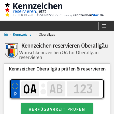
Kennzeichen
reservieren
.jetzt
Zum
FREIER KFZ-ZULASSUNGSSERVICE
Kennzeichen
Star
.de
made by
Inhalt
springen
›
Kennzeichen
›
Oberallgäu
Kennzeichen reservieren Oberallgäu
Wunschkennzeichen OA für Oberallgäu
reservieren
Kennzeichen Oberallgäu prüfen & reservieren
VERFÜGBARKEIT PRÜFEN