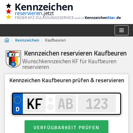
Kennzeichen
reservieren
.jetzt
Zum
FREIER KFZ-ZULASSUNGSSERVICE
Kennzeichen
Star
.de
made by
Inhalt
springen
›
Kennzeichen
›
Kaufbeuren
Kennzeichen reservieren Kaufbeuren
Wunschkennzeichen KF für Kaufbeuren
reservieren
Kennzeichen Kaufbeuren prüfen & reservieren
VERFÜGBARKEIT PRÜFEN