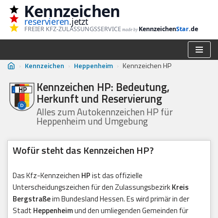
Kennzeichen
reservieren
.jetzt
Zum
FREIER KFZ-ZULASSUNGSSERVICE
Kennzeichen
Star
.de
made by
Inhalt
springen
›
Kennzeichen
›
Heppenheim
›
Kennzeichen HP
Kennzeichen HP: Bedeutung,
Herkunft und Reservierung
Alles zum Autokennzeichen HP für
Heppenheim und Umgebung
Wofür steht das Kennzeichen HP?
Das Kfz-Kennzeichen
HP
ist das offizielle
Unterscheidungszeichen für den Zulassungsbezirk
Kreis
Bergstraße
im Bundesland Hessen. Es wird primär in der
Stadt
Heppenheim
und den umliegenden Gemeinden für