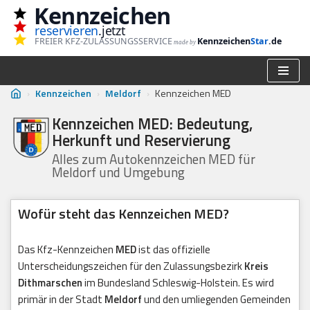
Kennzeichen
reservieren
.jetzt
Zum
FREIER KFZ-ZULASSUNGSSERVICE
Kennzeichen
Star
.de
made by
Inhalt
springen
›
Kennzeichen
›
Meldorf
›
Kennzeichen MED
Kennzeichen MED: Bedeutung,
Herkunft und Reservierung
Alles zum Autokennzeichen MED für
Meldorf und Umgebung
Wofür steht das Kennzeichen MED?
Das Kfz-Kennzeichen
MED
ist das offizielle
Unterscheidungszeichen für den Zulassungsbezirk
Kreis
Dithmarschen
im Bundesland Schleswig-Holstein. Es wird
primär in der Stadt
Meldorf
und den umliegenden Gemeinden