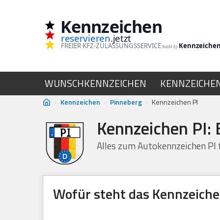
Kennzeichen
Zum
reservieren
.jetzt
Inhalt
FREIER KFZ-ZULASSUNGSSERVICE
Kennzeiche
made by
springen
WUNSCHKENNZEICHEN
KENNZEICHE
›
Kennzeichen
›
Pinneberg
›
Kennzeichen PI
Kennzeichen PI:
Alles zum Autokennzeichen PI
Wofür steht das Kennzeiche