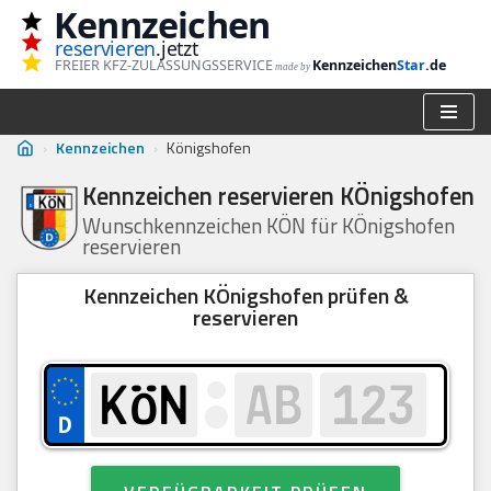
Kennzeichen
reservieren
.jetzt
Zum
FREIER KFZ-ZULASSUNGSSERVICE
Kennzeichen
Star
.de
made by
Inhalt
springen
›
Kennzeichen
›
Königshofen
Kennzeichen reservieren KÖnigshofen
Wunschkennzeichen KÖN für KÖnigshofen
reservieren
Kennzeichen KÖnigshofen prüfen &
reservieren