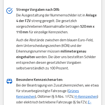
Strenge Vorgaben nach DIN:
Die Ausgestaltung der Nummernschilder ist in
Anlage
4 der FZV
streng geregelt. Die gesetzlich
vorgeschriebenen Maximalmaße betragen
520 mm x
110 mm
für einzeilige Kennzeichen.
Auch die Abstände zwischen dem blauen Euro-Feld,
dem Unterscheidungszeichen (KÖN) und der
Erkennungsnummer müssen
millimetergenau
eingehalten
werden. Die über uns bestellten Schilder
entsprechen diesen gesetzlichen Vorgaben
selbstverständlich zu 100 Prozent.
Besondere Kennzeichenarten:
Bei der Beantragung von Zusatzkennzeichen, wie etwa
für steuerbegünstigte Fahrzeuge (
Grünes
Kennzeichen
), Oldtimer (§ 9 Abs. 1 FZV,
H-Kennzeichen
)
oder elektrisch betriebene Fahrzeuge (§ 9a FZV,
E-