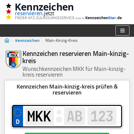
Kennzeichen
reservieren
.jetzt
Zum
FREIER KFZ-ZULASSUNGSSERVICE
Kennzeichen
Star
.de
made by
Inhalt
springen
›
Kennzeichen
›
Main-Kinzig-Kreis
Kennzeichen reservieren Main-kinzig-
kreis
Wunschkennzeichen MKK für Main-kinzig-
kreis reservieren
Kennzeichen Main-kinzig-kreis prüfen &
reservieren