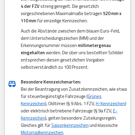
4 der FZV
streng geregelt. Die gesetzlich
vorgeschriebenen Maximalmaße betragen
520 mm x
110 mm
für einzeilige Kennzeichen.
Auch die Abstände zwischen dem blauen Euro-Feld,
dem Unterscheidungszeichen (MM) und der
Erkennungsnummer müssen
millimetergenau
eingehalten
werden. Die über uns bestellten Schilder
entsprechen diesen gesetzlichen Vorgaben
selbstverständlich zu 100 Prozent.
Besondere Kennzeichenarten:
Bei der Beantragung von Zusatzkennzeichen, wie etwa
für steuerbegünstigte Fahrzeuge (
Grünes
Kennzeichen
), Oldtimer (§ 9 Abs. 1 FZV,
H-Kennzeichen
)
oder elektrisch betriebene Fahrzeuge (§ 9a FZV,
E-
Kennzeichen
), gelten besondere Zuteilungsregeln.
Gleiches gilt für
Saisonkennzeichen
und klassische
Motorradkennzeichen
.