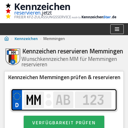
Kennzeichen
reservieren
.jetzt
Zum
FREIER KFZ-ZULASSUNGSSERVICE
Kennzeichen
Star
.de
made by
Inhalt
springen
›
Kennzeichen
›
Memmingen
Kennzeichen reservieren Memmingen
Wunschkennzeichen MM für Memmingen
reservieren
Kennzeichen Memmingen prüfen & reservieren
VERFÜGBARKEIT PRÜFEN