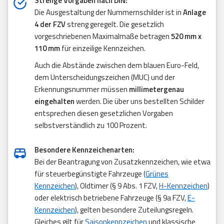
Strenge Vorgaben nach DIN:
Die Ausgestaltung der Nummernschilder ist in
Anlage
4 der FZV
streng geregelt. Die gesetzlich
vorgeschriebenen Maximalmaße betragen
520 mm x
110 mm
für einzeilige Kennzeichen.
Auch die Abstände zwischen dem blauen Euro-Feld,
dem Unterscheidungszeichen (MUC) und der
Erkennungsnummer müssen
millimetergenau
eingehalten
werden. Die über uns bestellten Schilder
entsprechen diesen gesetzlichen Vorgaben
selbstverständlich zu 100 Prozent.
Besondere Kennzeichenarten:
Bei der Beantragung von Zusatzkennzeichen, wie etwa
für steuerbegünstigte Fahrzeuge (
Grünes
Kennzeichen
), Oldtimer (§ 9 Abs. 1 FZV,
H-Kennzeichen
)
oder elektrisch betriebene Fahrzeuge (§ 9a FZV,
E-
Kennzeichen
), gelten besondere Zuteilungsregeln.
Gleiches gilt für
Saisonkennzeichen
und klassische