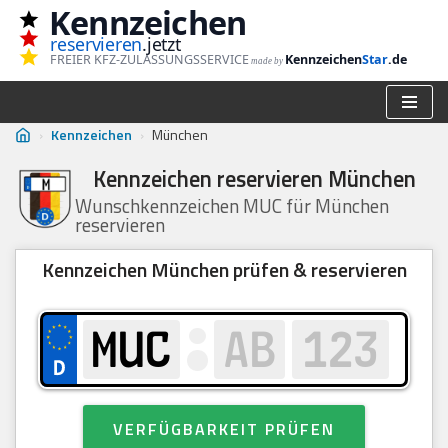
Kennzeichen
reservieren
.jetzt
Zum
FREIER KFZ-ZULASSUNGSSERVICE
Kennzeichen
Star
.de
made by
Inhalt
springen
›
Kennzeichen
›
München
Kennzeichen reservieren München
Wunschkennzeichen MUC für München
reservieren
Kennzeichen München prüfen & reservieren
VERFÜGBARKEIT PRÜFEN