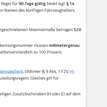
er Regel für
90 Tage gültig
bleibt (vgl.
§ 14
en Namen des künftigen Fahrzeughalters.
 vorgeschriebenen Maximalmaße betragen
520
r Erkennungsnummer müssen
millimetergenau
selbstverständlich zu 100 Prozent.
Kennzeichen
), Oldtimer (§ 9 Abs. 1 FZV,
H-
uteilungsregeln. Gleiches gilt für
eiligen Zusatzbuchstaben (H oder E) auf dem