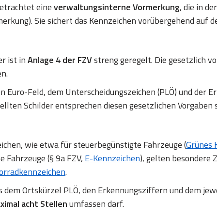
betrachtet eine
verwaltungsinterne Vormerkung
, die in d
erkung). Sie sichert das Kennzeichen vorübergehend auf d
r ist in
Anlage 4 der FZV
streng geregelt. Die gesetzlich
en.
en Euro-Feld, dem Unterscheidungszeichen (PLÖ) und de
ellten Schilder entsprechen diesen gesetzlichen Vorgaben 
chen, wie etwa für steuerbegünstigte Fahrzeuge (
Grünes 
ne Fahrzeuge (§ 9a FZV,
E-Kennzeichen
), gelten besondere Z
orradkennzeichen
.
us dem Ortskürzel PLÖ, den Erkennungsziffern und dem jew
ximal acht Stellen
umfassen darf.