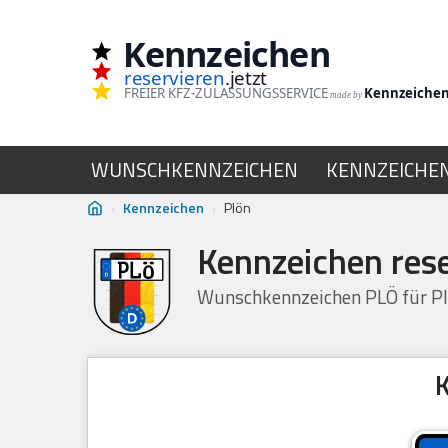
Kennzeichen
Zum
reservieren
.jetzt
Inhalt
FREIER KFZ-ZULASSUNGSSERVICE
Kennzeiche
made by
springen
WUNSCHKENNZEICHEN
KENNZEICHE
›
Kennzeichen
›
Plön
Kennzeichen res
Wunschkennzeichen PLÖ für Pl
K