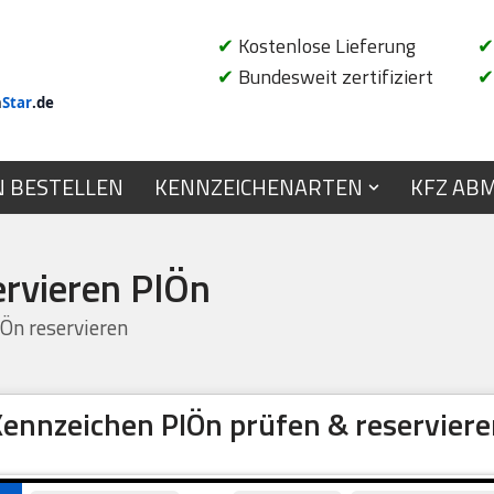
✔
Kostenlose Lieferung
✔
✔
Bundesweit zertifiziert
✔
n
Star
.de
N BESTELLEN
KENNZEICHENARTEN
KFZ AB
ervieren PlÖn
Ön reservieren
ennzeichen PlÖn prüfen & reservier