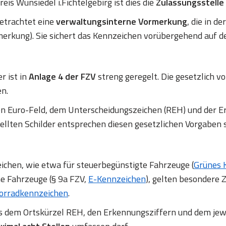
is Wunsiedel i.Fichtelgebirg ist dies die
Zulassungsstelle
betrachtet eine
verwaltungsinterne Vormerkung
, die in d
erkung). Sie sichert das Kennzeichen vorübergehend auf d
r ist in
Anlage 4 der FZV
streng geregelt. Die gesetzlich
en.
en Euro-Feld, dem Unterscheidungszeichen (REH) und de
ellten Schilder entsprechen diesen gesetzlichen Vorgaben 
chen, wie etwa für steuerbegünstigte Fahrzeuge (
Grünes 
ne Fahrzeuge (§ 9a FZV,
E-Kennzeichen
), gelten besondere Z
orradkennzeichen
.
us dem Ortskürzel REH, den Erkennungsziffern und dem jew