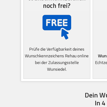
noch frei?
Prüfe die Verfügbarkeit deines
Wunschkennzeichens Rehau online
Wuns
bei der Zulassungsstelle
Echtze
Wunsiedel.
Dein W
In 4