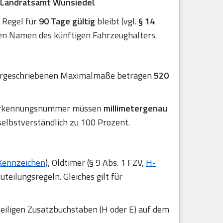
 Landratsamt Wunsiedel
.
er Regel für
90 Tage gültig
bleibt (vgl.
§ 14
en Namen des künftigen Fahrzeughalters.
 vorgeschriebenen Maximalmaße betragen
520
r Erkennungsnummer müssen
millimetergenau
selbstverständlich zu 100 Prozent.
Kennzeichen
), Oldtimer (§ 9 Abs. 1 FZV,
H-
uteilungsregeln. Gleiches gilt für
eiligen Zusatzbuchstaben (H oder E) auf dem