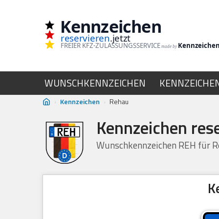
Kennzeichen
Zum
reservieren
.jetzt
Inhalt
FREIER KFZ-ZULASSUNGSSERVICE
Kennzeiche
made by
springen
WUNSCHKENNZEICHEN
KENNZEICHE
›
Kennzeichen
›
Rehau
Kennzeichen res
Wunschkennzeichen REH für Re
K