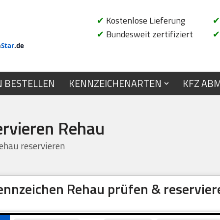
✔
Kostenlose Lieferung
✔
✔
Bundesweit zertifiziert
✔
n
Star
.de
N BESTELLEN
KENNZEICHENARTEN
KFZ AB
ervieren Rehau
hau reservieren
ennzeichen Rehau prüfen & reservier