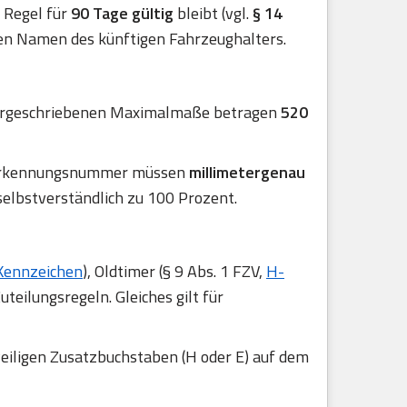
er Regel für
90 Tage gültig
bleibt (vgl.
§ 14
en Namen des künftigen Fahrzeughalters.
 vorgeschriebenen Maximalmaße betragen
520
r Erkennungsnummer müssen
millimetergenau
selbstverständlich zu 100 Prozent.
Kennzeichen
), Oldtimer (§ 9 Abs. 1 FZV,
H-
uteilungsregeln. Gleiches gilt für
eiligen Zusatzbuchstaben (H oder E) auf dem