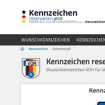
Kennzeichen
Zum
reservieren
.jetzt
Inhalt
FREIER KFZ-ZULASSUNGSSERVICE
Kennzeiche
made by
springen
WUNSCHKENNZEICHEN
KENNZEICHE
›
Kennzeichen
›
Vohenstrauß
Kennzeichen res
Wunschkennzeichen VOH für Vo
Kennz