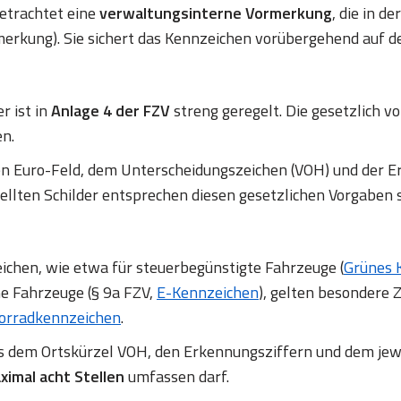
betrachtet eine
verwaltungsinterne Vormerkung
, die in d
erkung). Sie sichert das Kennzeichen vorübergehend auf d
r ist in
Anlage 4 der FZV
streng geregelt. Die gesetzlich
en.
en Euro-Feld, dem Unterscheidungszeichen (VOH) und de
ellten Schilder entsprechen diesen gesetzlichen Vorgaben 
chen, wie etwa für steuerbegünstigte Fahrzeuge (
Grünes 
ne Fahrzeuge (§ 9a FZV,
E-Kennzeichen
), gelten besondere Z
orradkennzeichen
.
us dem Ortskürzel VOH, den Erkennungsziffern und dem jew
ximal acht Stellen
umfassen darf.