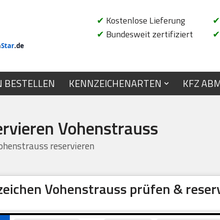
✔
Kostenlose Lieferung
✔
✔
Bundesweit zertifiziert
✔
n
Star
.de
N BESTELLEN
KENNZEICHENARTEN
KFZ AB
ervieren Vohenstrauss
henstrauss reservieren
eichen Vohenstrauss prüfen & reser