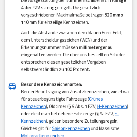
Die Ausgestaltung der Nummernschilder ist in
Anlage
4 der FZV
streng geregelt. Die gesetzlich
vorgeschriebenen Maximalmaße betragen
520 mm x
110 mm
für einzeilige Kennzeichen.
Auch die Abstände zwischen dem blauen Euro-Feld,
dem Unterscheidungszeichen (WEN) und der
Erkennungsnummer müssen
millimetergenau
eingehalten
werden. Die über uns bestellten Schilder
entsprechen diesen gesetzlichen Vorgaben
selbstverständlich zu 100 Prozent.
Besondere Kennzeichenarten:
Bei der Beantragung von Zusatzkennzeichen, wie etwa
für steuerbegünstigte Fahrzeuge (
Grünes
Kennzeichen
), Oldtimer (§ 9 Abs. 1 FZV,
H-Kennzeichen
)
oder elektrisch betriebene Fahrzeuge (§ 9a FZV,
E-
Kennzeichen
), gelten besondere Zuteilungsregeln.
Gleiches gilt für
Saisonkennzeichen
und klassische
Motorradkennzeichen
.