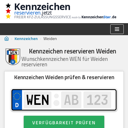
Kennzeichen
reservieren
.jetzt
Zum
FREIER KFZ-ZULASSUNGSSERVICE
Kennzeichen
Star
.de
made by
Inhalt
springen
›
Kennzeichen
›
Weiden
Kennzeichen reservieren Weiden
Wunschkennzeichen WEN für Weiden
reservieren
Kennzeichen Weiden prüfen & reservieren
VERFÜGBARKEIT PRÜFEN