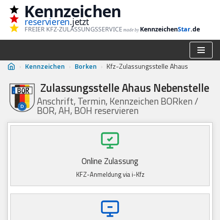
Kennzeichen
reservieren
.jetzt
Zum
FREIER KFZ-ZULASSUNGSSERVICE
Kennzeichen
Star
.de
made by
Inhalt
springen
›
Kennzeichen
›
Borken
›
Kfz-Zulassungsstelle Ahaus
Zulassungsstelle Ahaus Nebenstelle
Anschrift, Termin, Kennzeichen BORken /
BOR, AH, BOH reservieren
Online Zulassung
KFZ-Anmeldung via i-Kfz