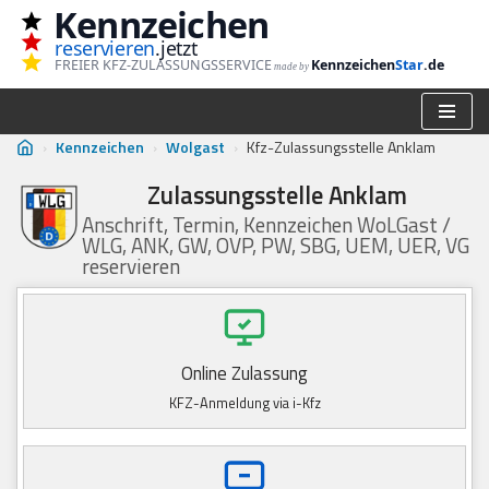
Kennzeichen
reservieren
.jetzt
Zum
FREIER KFZ-ZULASSUNGSSERVICE
Kennzeichen
Star
.de
made by
Inhalt
springen
›
Kennzeichen
›
Wolgast
›
Kfz-Zulassungsstelle Anklam
Zulassungsstelle Anklam
Anschrift, Termin, Kennzeichen WoLGast /
WLG, ANK, GW, OVP, PW, SBG, UEM, UER, VG
reservieren
Online Zulassung
KFZ-Anmeldung via i-Kfz