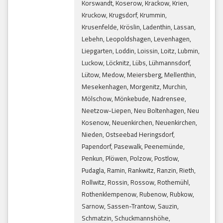
Korswandt, Koserow, Krackow, Krien,
Kruckow, Krugsdorf, Krummin,
Krusenfelde, Kröslin, Ladenthin, Lassan,
Lebehn, Leopoldshagen, Levenhagen,
Liepgarten, Loddin, Loissin, Loitz, Lubmin,
Luckow, Löcknitz, Lübs, Lühmannsdorf,
Lütow, Medow, Meiersberg, Mellenthin,
Mesekenhagen, Morgenitz, Murchin,
Mölschow, Mönkebude, Nadrensee,
Neetzow-Liepen, Neu Boltenhagen, Neu
Kosenow, Neuenkirchen, Neuenkirchen,
Nieden, Ostseebad Heringsdorf,
Papendorf, Pasewalk, Peenemünde,
Penkun, Plöwen, Polzow, Postlow,
Pudagla, Ramin, Rankwitz, Ranzin, Rieth,
Rollwitz, Rossin, Rossow, Rothemühl,
Rothenklempenow, Rubenow, Rubkow,
Sarnow, Sassen-Trantow, Sauzin,
Schmatzin, Schuckmannshöhe,