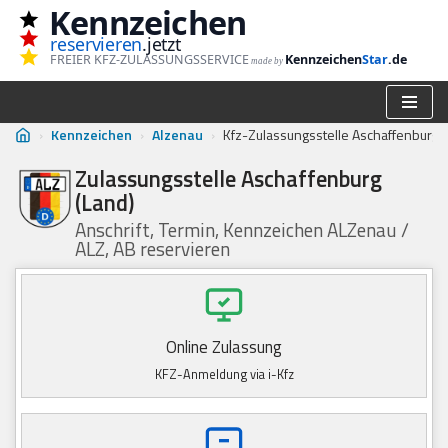
Kennzeichen
reservieren
.jetzt
Zum
FREIER KFZ-ZULASSUNGSSERVICE
Kennzeichen
Star
.de
made by
Inhalt
springen
›
Kennzeichen
›
Alzenau
›
Kfz-Zulassungsstelle Aschaffenburg (
Zulassungsstelle Aschaffenburg
(Land)
Anschrift, Termin, Kennzeichen ALZenau /
ALZ, AB reservieren
Online Zulassung
KFZ-Anmeldung via i-Kfz