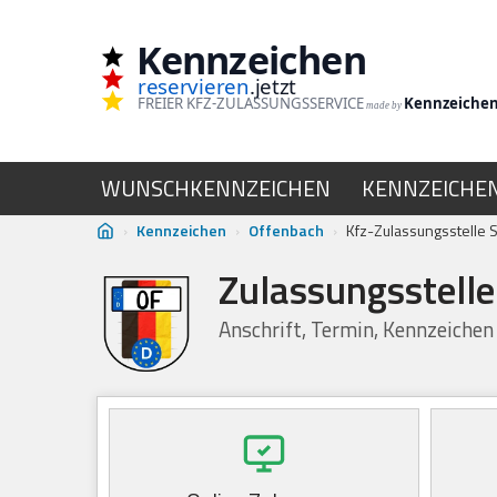
Kennzeichen
Zum
reservieren
.jetzt
Inhalt
FREIER KFZ-ZULASSUNGSSERVICE
Kennzeiche
made by
springen
WUNSCHKENNZEICHEN
KENNZEICHE
›
Kennzeichen
›
Offenbach
›
Kfz-Zulassungsstelle S
Zulassungsstelle
Anschrift, Termin, Kennzeichen