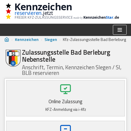
Kennzeichen
reservieren
.jetzt
Zum
FREIER KFZ-ZULASSUNGSSERVICE
Kennzeichen
Star
.de
made by
Inhalt
springen
›
Kennzeichen
›
Siegen
›
Kfz-Zulassungsstelle Bad Berleburg
Zulassungsstelle Bad Berleburg
Nebenstelle
Anschrift, Termin, Kennzeichen SIegen / SI,
BLB reservieren
Online Zulassung
KFZ-Anmeldung via i-Kfz