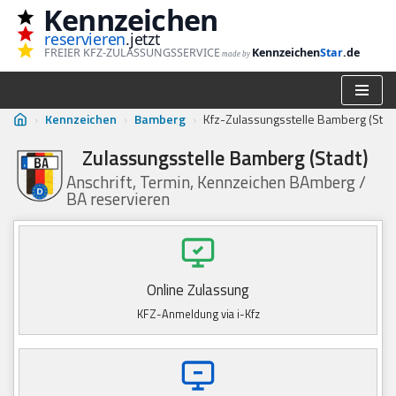
Kennzeichen
reservieren
.jetzt
Zum
FREIER KFZ-ZULASSUNGSSERVICE
Kennzeichen
Star
.de
made by
Inhalt
springen
›
Kennzeichen
›
Bamberg
›
Kfz-Zulassungsstelle Bamberg (Stad
Zulassungsstelle Bamberg (Stadt)
Anschrift, Termin, Kennzeichen BAmberg /
BA reservieren
Online Zulassung
KFZ-Anmeldung via i-Kfz