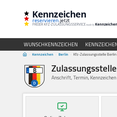
Kennzeichen
Zum
reservieren
.jetzt
Inhalt
FREIER KFZ-ZULASSUNGSSERVICE
Kennzeiche
made by
springen
WUNSCHKENNZEICHEN
KENNZEICHE
›
Kennzeichen
›
Berlin
›
Kfz-Zulassungsstelle Berlin
Zulassungsstelle
Anschrift, Termin, Kennzeichen 