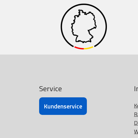
Service
I
Kundenservice
K
R
D
W