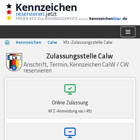
Kennzeichen
reservieren
.jetzt
Zum
FREIER KFZ-ZULASSUNGSSERVICE
Kennzeichen
Star
.de
made by
Inhalt
springen
›
Kennzeichen
›
Calw
›
Kfz-Zulassungsstelle Calw
Zulassungsstelle Calw
Anschrift, Termin, Kennzeichen CalW / CW
reservieren
Online Zulassung
KFZ-Anmeldung via i-Kfz