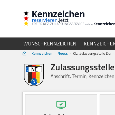
Kennzeichen
Zum
reservieren
.jetzt
Inhalt
FREIER KFZ-ZULASSUNGSSERVICE
Kennzeiche
made by
springen
WUNSCHKENNZEICHEN
KENNZEICHE
›
Kennzeichen
›
Neuss
›
Kfz-Zulassungsstelle Dor
Zulassungsstell
Anschrift, Termin, Kennzeichen