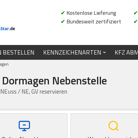
✔
Kostenlose Lieferung
✔
✔
Bundesweit zertifiziert
✔
n
Star
.de
N BESTELLEN
KENNZEICHENARTEN
KFZ AB
magen
e Dormagen Nebenstelle
 NEuss / NE, GV reservieren