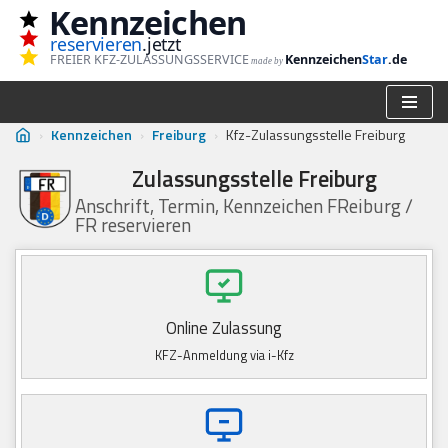
Kennzeichen
reservieren
.jetzt
Zum
FREIER KFZ-ZULASSUNGSSERVICE
Kennzeichen
Star
.de
made by
Inhalt
springen
›
Kennzeichen
›
Freiburg
›
Kfz-Zulassungsstelle Freiburg
Zulassungsstelle Freiburg
Anschrift, Termin, Kennzeichen FReiburg /
FR reservieren
Online Zulassung
KFZ-Anmeldung via i-Kfz