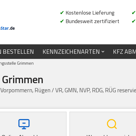
✔
Kostenlose Lieferung
✔
✔
Bundesweit zertifiziert
✔
n
Star
.de
N BESTELLEN
KENNZEICHENARTEN
KFZ AB
ngsstelle Grimmen
e Grimmen
n Vorpommern, Rügen / VR, GMN, NVP, RDG, RÜG reservi