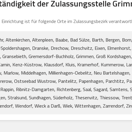
tändigkeit der Zulassungsstelle Gri
 Einrichtung ist für folgende Orte im Zulassungsbezirk verantwortl
, Altenkirchen, Altenpleen, Baabe, Bad Sülze, Barth, Bergen, Bor
-Spoldershagen, Dranske, Drechow, Dreschvitz, Eixen, Elmenhorst, 
, Gransebieth, Gremersdorf-Buchholz, Grimmen, Groß Kordshagen,
 Karnin, Kenz-Küstrow, Klausdorf, Kluis, Kramerhof, Kummerow, La
, Marlow, Middelhagen, Millienhagen-Oebelitz, Neu Bartelshagen,
erow, Ostseebad Wustrow, Pantelitz, Papenhagen, Parchtitz, Patz
Rappin, Ribnitz-Damgarten, Richtenberg, Saal, Sagard, Samtens, Sa
en, Stralsund, Sundhagen, Süderholz, Thesenvitz, Thiessow, Trent
dorf, Wendorf, Wieck a Darß, Wiek, Wittenhagen, Zarrendorf, Zin