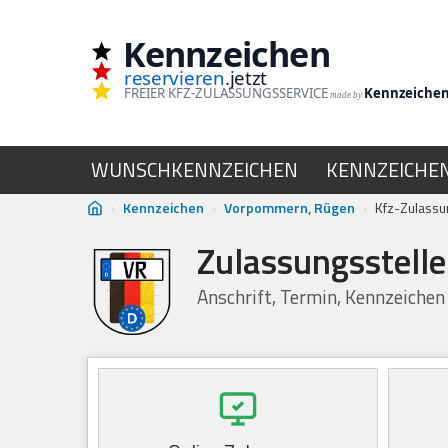
Kennzeichen
Zum
reservieren
.jetzt
Inhalt
FREIER KFZ-ZULASSUNGSSERVICE
Kennzeiche
made by
springen
WUNSCHKENNZEICHEN
KENNZEICHE
›
Kennzeichen
›
Vorpommern, Rügen
›
Kfz-Zulassu
Zulassungsstell
Anschrift, Termin, Kennzeiche