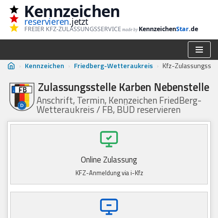
Kennzeichen
reservieren
.jetzt
Zum
FREIER KFZ-ZULASSUNGSSERVICE
Kennzeichen
Star
.de
made by
Inhalt
springen
›
Kennzeichen
›
Friedberg-Wetteraukreis
›
Kfz-Zulassungsste
Zulassungsstelle Karben Nebenstelle
Anschrift, Termin, Kennzeichen FriedBerg-
Wetteraukreis / FB, BÜD reservieren
Online Zulassung
KFZ-Anmeldung via i-Kfz