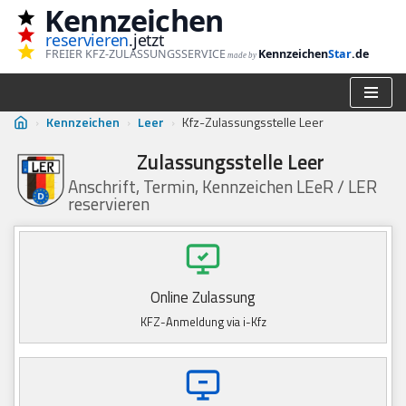
Kennzeichen
reservieren
.jetzt
Zum
FREIER KFZ-ZULASSUNGSSERVICE
Kennzeichen
Star
.de
made by
Inhalt
springen
›
Kennzeichen
›
Leer
›
Kfz-Zulassungsstelle Leer
Zulassungsstelle Leer
Anschrift, Termin, Kennzeichen LEeR / LER
reservieren
Online Zulassung
KFZ-Anmeldung via i-Kfz