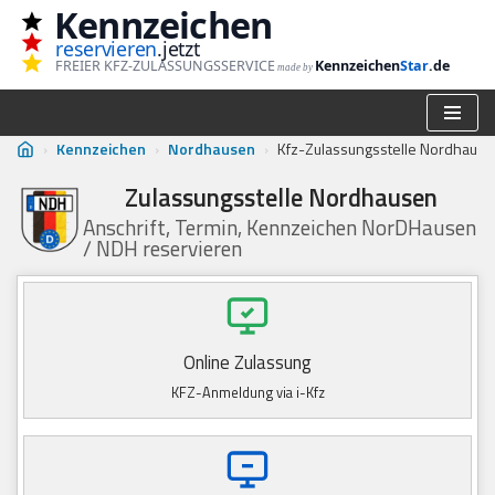
Kennzeichen
reservieren
.jetzt
Zum
FREIER KFZ-ZULASSUNGSSERVICE
Kennzeichen
Star
.de
made by
Inhalt
springen
›
Kennzeichen
›
Nordhausen
›
Kfz-Zulassungsstelle Nordhaus
Zulassungsstelle Nordhausen
Anschrift, Termin, Kennzeichen NorDHausen
/ NDH reservieren
Online Zulassung
KFZ-Anmeldung via i-Kfz