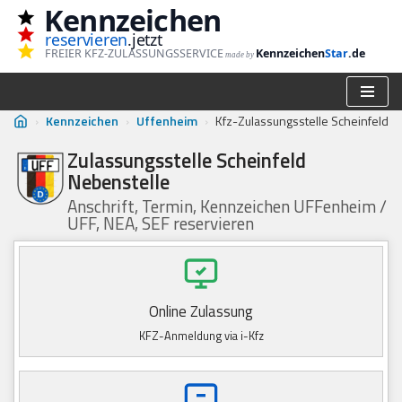
Kennzeichen
reservieren
.jetzt
Zum
FREIER KFZ-ZULASSUNGSSERVICE
Kennzeichen
Star
.de
made by
Inhalt
springen
›
Kennzeichen
›
Uffenheim
›
Kfz-Zulassungsstelle Scheinfeld
Zulassungsstelle Scheinfeld
Nebenstelle
Anschrift, Termin, Kennzeichen UFFenheim /
UFF, NEA, SEF reservieren
Online Zulassung
KFZ-Anmeldung via i-Kfz