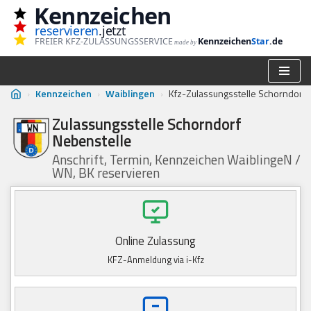
Kennzeichen
reservieren
.jetzt
Zum
FREIER KFZ-ZULASSUNGSSERVICE
Kennzeichen
Star
.de
made by
Inhalt
springen
›
Kennzeichen
›
Waiblingen
›
Kfz-Zulassungsstelle Schorndorf
Zulassungsstelle Schorndorf
Nebenstelle
Anschrift, Termin, Kennzeichen WaiblingeN /
WN, BK reservieren
Online Zulassung
KFZ-Anmeldung via i-Kfz